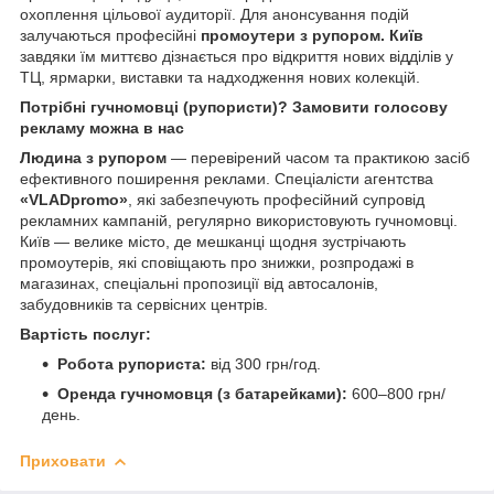
охоплення цільової аудиторії. Для анонсування подій
залучаються професійні
промоутери з рупором. Київ
завдяки їм миттєво дізнається про відкриття нових відділів у
ТЦ, ярмарки, виставки та надходження нових колекцій.
Потрібні гучномовці (рупористи)? Замовити голосову
рекламу можна в нас
Людина з рупором
— перевірений часом та практикою засіб
ефективного поширення реклами. Спеціалісти агентства
«VLADpromo»
, які забезпечують професійний супровід
рекламних кампаній, регулярно використовують гучномовці.
Київ — велике місто, де мешканці щодня зустрічають
промоутерів, які сповіщають про знижки, розпродажі в
магазинах, спеціальні пропозиції від автосалонів,
забудовників та сервісних центрів.
Вартість послуг:
Робота рупориста:
від 300 грн/год.
Оренда гучномовця (з батарейками):
600–800 грн/
день.
Приховати