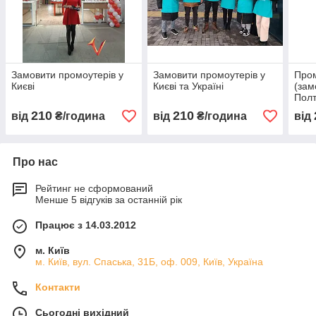
Замовити промоутерів у
Замовити промоутерів у
Про
Києві
Києві та Україні
(зам
Полт
210
210
від
₴/година
від
₴/година
від
Про нас
Рейтинг не сформований
Менше 5 відгуків за останній рік
Працює з 14.03.2012
м. Київ
м. Київ, вул. Спаська, 31Б, оф. 009, Київ, Україна
Контакти
Сьогодні вихідний