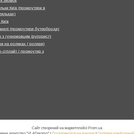
я зйомок
льки Київ (промоутери в
ляльках)
 Київ
анелі (промоутери-бутерброди)
 з гучномовцем (рупорист)
и на роликах ( ролери)
-сітілайт ( промоутер з
Сайт створений на маркетплейсі
Prom.ua
Рекламне агентство "VLADpromo" |
Поскаржитися на контент
|
Політика конфіденцій