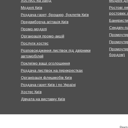
Хостесс на захід
Моделі дл
Моделі Київ
Ростові ля
ростових 
Роздача газет, брощюр, буклетів Київ
Банеристи
Предвиборча агітація Київ
Сендвіч-п
Промо-моделі
Промоутер
Органзація промо-акцій
Промоутер
Послуги хостес
Промоутер
Розповсюдження листівок під двірники
бордом)
автомобілей
Поклеїмо ваші оголошення
Роздача листівок на перекрестках
Організація флешмобів Київ
Роздача газет Київ і по Україні
Хостес Київ
Дівчата на виставку Київ