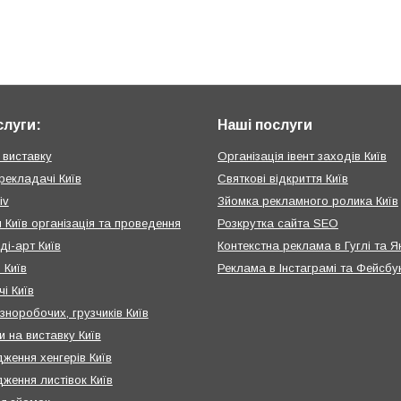
слуги:
Наші послуги
 виставку
Організація івент заходів Київ
рекладачі Київ
Святкові відкриття Київ
iv
Зйомка рекламного ролика Київ
 Київ організація та проведення
Розкрутка сайта SEO
ді-арт Київ
Контекстна реклама в Гуглі та Я
 Київ
Реклама в Інстаграмі та Фейсбу
і Київ
зноробочих, грузчиків Київ
и на виставку Київ
ження хенгерів Київ
ження листівок Київ