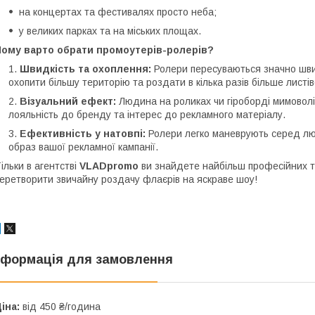
на концертах та фестивалях просто неба;
у великих парках та на міських площах.
Чому варто обрати промоутерів-ролерів?
Швидкість та охоплення:
Ролери пересуваються значно шви
охопити більшу територію та роздати в кілька разів більше листів
Візуальний ефект:
Людина на роликах чи гіроборді мимоволі
лояльність до бренду та інтерес до рекламного матеріалу.
Ефективність у натовпі:
Ролери легко маневрують серед лю
образ вашої рекламної кампанії.
ільки в агентстві
VLADpromo
ви знайдете найбільш професійних та 
еретворити звичайну роздачу флаєрів на яскраве шоу!
нформація для замовлення
іна:
від 450 ₴/година