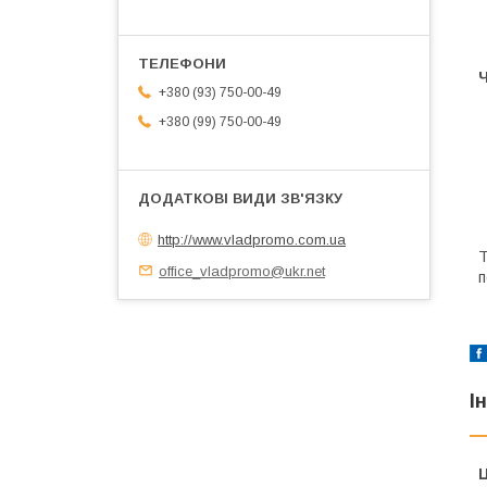
+380 (93) 750-00-49
+380 (99) 750-00-49
http://www.vladpromo.com.ua
Т
office_vladpromo@ukr.net
п
І
Ц