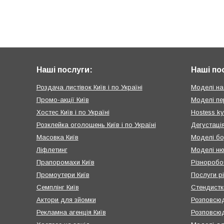
Наші послуги:
Наші по
Роздача листівок Київ і по Україні
Моделі на
Промо-акції Київ
Моделі пе
Хостес Київ і по Україні
Hostess ky
Розклейка оголошень Київ і по Україні
Дегустація
Масовка Київ
Моделі бо
Ліфлетинг
Моделі ню
Прапоромахи Київ
Різноробоч
Промоутери Київ
Послуги рі
Семплінг Київ
Стендистк
Актори для зйомки
Розповсюд
Рекламна агенція Київ
Розповсюд