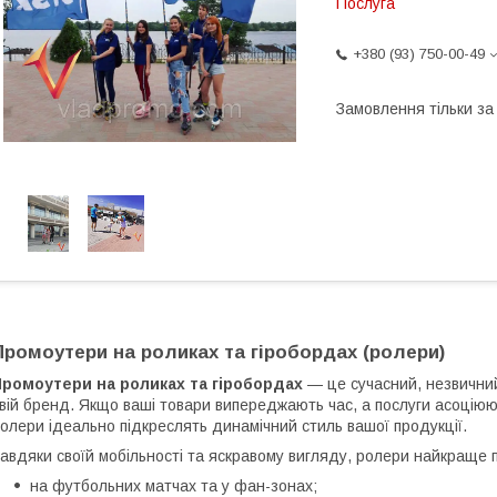
Послуга
+380 (93) 750-00-49
Замовлення тільки з
Промоутери на роликах та гіробордах (ролери)
Промоутери на роликах та гіробордах
— це сучасний, незвичний
вій бренд. Якщо ваші товари випереджають час, а послуги асоціюю
олери ідеально підкреслять динамічний стиль вашої продукції.
авдяки своїй мобільності та яскравому вигляду, ролери найкраще 
на футбольних матчах та у фан-зонах;