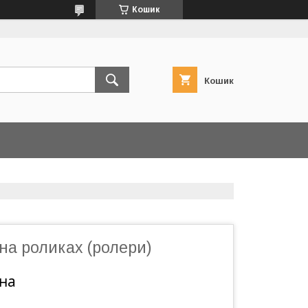
Кошик
Кошик
на роликах (ролери)
ина