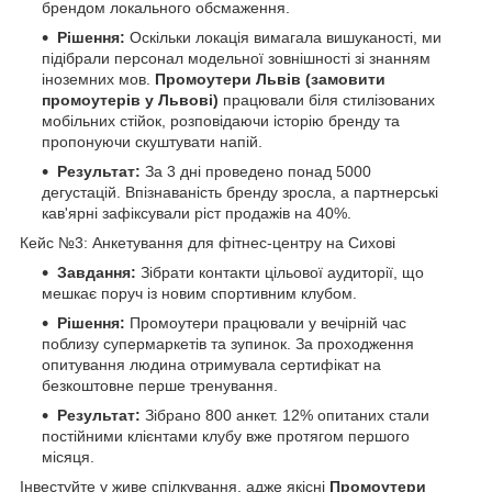
брендом локального обсмаження.
Рішення:
Оскільки локація вимагала вишуканості, ми
підібрали персонал модельної зовнішності зі знанням
іноземних мов.
Промоутери Львів (замовити
промоутерів у Львові)
працювали біля стилізованих
мобільних стійок, розповідаючи історію бренду та
пропонуючи скуштувати напій.
Результат:
За 3 дні проведено понад 5000
дегустацій. Впізнаваність бренду зросла, а партнерські
кав'ярні зафіксували ріст продажів на 40%.
Кейс №3: Анкетування для фітнес-центру на Сихові
Завдання:
Зібрати контакти цільової аудиторії, що
мешкає поруч із новим спортивним клубом.
Рішення:
Промоутери працювали у вечірній час
поблизу супермаркетів та зупинок. За проходження
опитування людина отримувала сертифікат на
безкоштовне перше тренування.
Результат:
Зібрано 800 анкет. 12% опитаних стали
постійними клієнтами клубу вже протягом першого
місяця.
Інвестуйте у живе спілкування, адже якісні
Промоутери