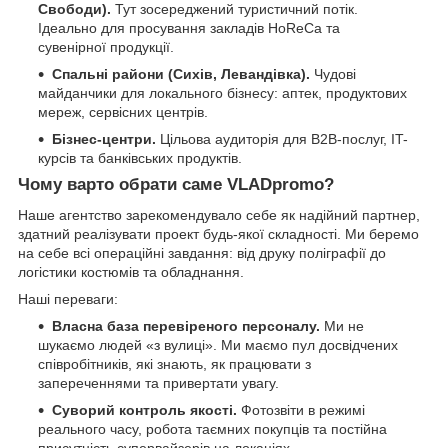
Свободи).
Тут зосереджений туристичний потік.
Ідеально для просування закладів HoReCa та
сувенірної продукції.
Спальні райони (Сихів, Левандівка).
Чудові
майданчики для локального бізнесу: аптек, продуктових
мереж, сервісних центрів.
Бізнес-центри.
Цільова аудиторія для B2B-послуг, IT-
курсів та банківських продуктів.
Чому варто обрати саме VLADpromo?
Наше агентство зарекомендувало себе як надійний партнер,
здатний реалізувати проект будь-якої складності. Ми беремо
на себе всі операційні завдання: від друку поліграфії до
логістики костюмів та обладнання.
Наші переваги:
Власна база перевіреного персоналу.
Ми не
шукаємо людей «з вулиці». Ми маємо пул досвідчених
співробітників, які знають, як працювати з
запереченнями та привертати увагу.
Суворий контроль якості.
Фотозвіти в режимі
реального часу, робота таємних покупців та постійна
присутність супервайзерів на локаціях.