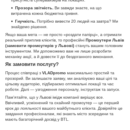
Прозора звітність.
Ви завжди знаєте, на що
витрачена кожна бюджетна гривня.
Гнучкість.
Потрібно вивести 20 людей на завтра? Ми
знайдемо рішення.
Якщо ваша мета — не просто «роздати папірці», а отримати
реальний приплив клієнтів, то професійні
Промоутери Львів
(замовити промоутерів у Львові)
стануть вашим головним
інструментом. Ми допоможемо вам не лише розробити
механіку акції, а й довести її до бездоганного виконання.
Як замовити послугу?
Процес співпраці з
VLADpromo
максимально простий та
прозорий. Ви залишаєте заявку, ми аналізуємо ваші цілі та
цільову аудиторію, підбираємо оптимальні локації та час
роботи. Далі — узгодження персоналу, інструктаж та запуск.
Пам'ятайте, що у Львові імідж компанії вирішує все.
Ввічливий, усміхнений та охайний промоутер — це перший
крок до лояльності вашого майбутнього клієнта. Довіряйте це
завдання професіоналам, які знають місто зсередини та
мають багаторічний досвід у BTL.