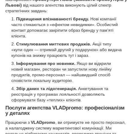
Львові)
від нашого агентства виконують цілий спектр
стратегічних завдань:
Підвищення впізнаваності бренду.
Нові компанії
часто стикаються з «ефектом невидимки». Особистий
контакт допомагає закріпити образ бренду у пам'яті
клієнта.
Стимулювання миттєвих продажів.
Акції типу
«купи один — отримай другий у подарунок» або видача
купонів на знижку працюють тут і зараз.
Інформування про новинки.
Якщо ви відкрили
новий магазин, ресторан чи запустили нову лінійку
продуктів, промо-персонал — найшвидший спосіб
сповістити локальну аудиторію.
Збір даних та лідогенерація.
Анкетування та
реєстрація у програмах лояльності дозволяють
сформувати базу «теплих» клієнтів.
Послуги агентства VLADpromo: професіоналізм
у деталях
Працюючи з
VLADpromo
, ви отримуєте не просто персонал,
а налагоджену систему маркетингової комунікації. Ми
ретельно відбираємо кандидатів, проводимо тренінги та