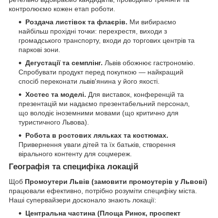
контролюємо кожен етап роботи.
Роздача листівок та флаєрів.
Ми вибираємо
найбільш прохідні точки: перехрестя, виходи з
громадського транспорту, входи до торгових центрів та
паркові зони.
Дегустації та семплінг.
Львів обожнює гастрономію.
Спробувати продукт перед покупкою — найкращий
спосіб переконати львів'янина у його якості.
Хостес та моделі.
Для виставок, конференцій та
презентацій ми надаємо презентабельний персонал,
що володіє іноземними мовами (що критично для
туристичного Львова).
Робота в ростових ляльках та костюмах.
Привернення уваги дітей та їх батьків, створення
вірального контенту для соцмереж.
Географія та специфіка локацій
Щоб
Промоутери Львів (замовити промоутерів у Львові)
працювали ефективно, потрібно розуміти специфіку міста.
Наші супервайзери досконало знають локації:
Центральна частина (Площа Ринок, проспект