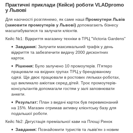
Практичні приклади (Кейси) роботи VLADpromo
у Львові
Для наочності розглянемо, як саме наші
Промоутери Львів
(замовити промоутерів у Львові)
допомагають бізнесу
масштабуватися та залучати клієнтів.
Кейс №1: Відкриття магазину техніки в ТРЦ "Victoria Gardens"
Завдання:
Залучити максимальний трафік у день
відкриття та забезпечити видачу 2000 дисконтних
карток.
Рішення:
Було залучено 10 промоутерів. П'ятеро
працювали на вхідних групах ТРЦ у брендованому
одязі. Ще двоє працювали в ростових ляльках-роботах,
що викликало ажіотаж серед дітей. Троє промоутерів-
консультантів допомагали гостям у залі заповнювати
анкети.
Результат:
План з видачі карток був перевиконаний
на 15%. Магазин отримав активну клієнтську базу для
подальшої роботи.
Кейс №2: Дегустація преміальної кави на Площі Ринок
Завдання:
Познайомити туристів та львів'ян з новим