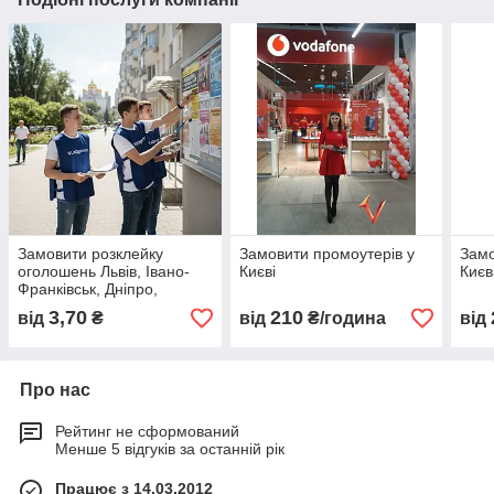
Замовити розклейку
Замовити промоутерів у
Замо
оголошень Львів, Івано-
Києві
Києв
Франківськ, Дніпро,
Одеса, Харьків, Київ
3,70
210
від
₴
від
₴/година
від
Про нас
Рейтинг не сформований
Менше 5 відгуків за останній рік
Працює з 14.03.2012