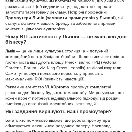
величезним туристичним потоком та бізнесом, що динамічно
розвивається. Щоб виділитися тут, недостатньо просто
запустити таргетовану рекламу. Потрібні професійні
Промоутери Львів (замовити промоутерів у Львові)
, які
стануть обличчям вашого бренду та забезпечать прямий
контакт із цільовою аудиторією.
Чому BTL-активності у Львові — це маст-хев для
бізнесу?
Львів — це не лише культурна столиця, а й потужний
комерційний центр Західної України. Щодня тисячі жителів та
гостей міста відвідують площу Ринок, великі ТРЦ (Victoria
Gardens, Forum Lviv, King Cross Leopolis) та ділові квартали.
Саме тут послуги польового персоналу приносять
максимальний ROI (окупність інвестицій).
Рекламне агентство
VLADpromo
пропонує комплексні
рішення для бізнесу будь-якого масштабу. Ми розуміємо, що
кожен проект потребує індивідуального підходу: від роздачі
листівок до організації масштабних івент-подій.
Які завдання вирішують наші промоутери?
Багато хто помилково вважає, що робота промоутера
обмежується механічною роздачею паперу. Насправді
кваліфіковані
Промоутери Львів (замовити промоутерів у