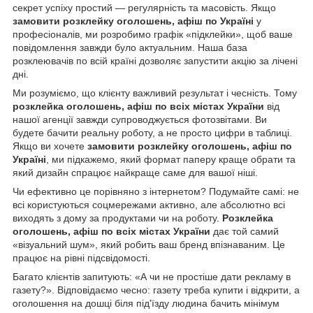
секрет успіху простий — регулярність та масовість. Якщо
замовити розклейку оголошень, афіш по Україні
у
професіоналів, ми розробимо графік «підклейки», щоб ваше
повідомлення завжди було актуальним. Наша база
розклеювачів по всій країні дозволяє запустити акцію за лічені
дні.
Ми розуміємо, що клієнту важливий результат і чесність. Тому
розклейка оголошень, афіш по всіх містах України
від
нашої агенції завжди супроводжується фотозвітами. Ви
будете бачити реальну роботу, а не просто цифри в таблиці.
Якщо ви хочете
замовити розклейку оголошень, афіш по
Україні
, ми підкажемо, який формат паперу краще обрати та
який дизайн спрацює найкраще саме для вашої ніші.
Чи ефективно це порівняно з інтернетом? Подумайте самі: не
всі користуються соцмережами активно, але абсолютно всі
виходять з дому за продуктами чи на роботу.
Розклейка
оголошень, афіш по всіх містах України
дає той самий
«візуальний шум», який робить ваш бренд впізнаваним. Це
працює на рівні підсвідомості.
Багато клієнтів запитують: «А чи не простіше дати рекламу в
газету?». Відповідаємо чесно: газету треба купити і відкрити, а
оголошення на дошці біля під'їзду людина бачить мінімум