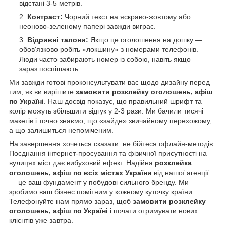
відстані 3-5 метрів.
Контраст:
Чорний текст на яскраво-жовтому або
неоново-зеленому папері завжди виграє.
Відривні талони:
Якщо це оголошення на дошку —
обов'язково робіть «локшину» з номерами телефонів.
Люди часто забирають номер із собою, навіть якщо
зараз поспішають.
Ми завжди готові проконсультувати вас щодо дизайну перед
тим, як ви вирішите
замовити розклейку оголошень, афіш
по Україні
. Наш досвід показує, що правильний шрифт та
колір можуть збільшити відгук у 2-3 рази. Ми бачили тисячі
макетів і точно знаємо, що «зайде» звичайному перехожому,
а що залишиться непоміченим.
На завершення хочеться сказати: не бійтеся офлайн-методів.
Поєднання інтернет-просування та фізичної присутності на
вулицях міст дає вибуховий ефект. Надійна
розклейка
оголошень, афіш по всіх містах України
від нашої агенції
— це ваш фундамент у побудові сильного бренду. Ми
зробимо ваш бізнес помітним у кожному куточку країни.
Телефонуйте нам прямо зараз, щоб
замовити розклейку
оголошень, афіш по Україні
і почати отримувати нових
клієнтів уже завтра.