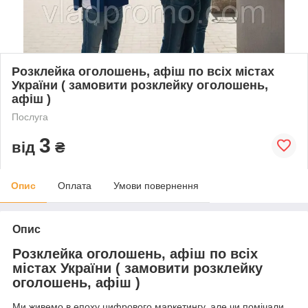
Розклейка оголошень, афіш по всіх містах
України ( замовити розклейку оголошень,
афіш )
Послуга
3
від
₴
Опис
Оплата
Умови повернення
Опис
Розклейка оголошень, афіш по всіх
містах України
( замовити розклейку
оголошень, афіш )
Ми живемо в епоху цифрового маркетингу, але чи помічали