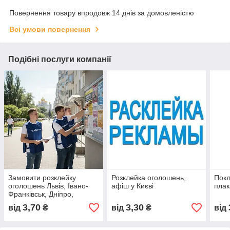
Повернення товару впродовж 14 днів за домовленістю
Всі умови повернення
Подібні послуги компанії
Замовити розклейку
Розклейка оголошень,
Покл
оголошень Львів, Івано-
афіш у Києві
плак
Франківськ, Дніпро,
Одеса, Харьків, Київ
3,70
3,30
від
₴
від
₴
від