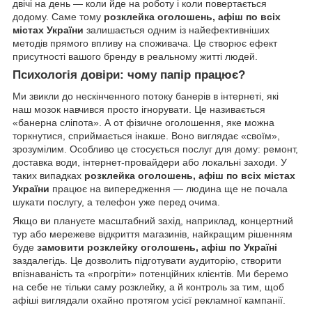
двічі на день — коли йде на роботу і коли повертається
додому. Саме тому
розклейка оголошень, афіш по всіх
містах України
залишається одним із найефективніших
методів прямого впливу на споживача. Це створює ефект
присутності вашого бренду в реальному житті людей.
Психологія довіри: чому папір працює?
Ми звикли до нескінченного потоку банерів в інтернеті, які
наш мозок навчився просто ігнорувати. Це називається
«банерна сліпота». А от фізичне оголошення, яке можна
торкнутися, сприймається інакше. Воно виглядає «своїм»,
зрозумілим. Особливо це стосується послуг для дому: ремонт,
доставка води, інтернет-провайдери або локальні заходи. У
таких випадках
розклейка оголошень, афіш по всіх містах
України
працює на випередження — людина ще не почала
шукати послугу, а телефон уже перед очима.
Якщо ви плануєте масштабний захід, наприклад, концертний
тур або мережеве відкриття магазинів, найкращим рішенням
буде
замовити розклейку оголошень, афіш по Україні
заздалегідь. Це дозволить підготувати аудиторію, створити
впізнаваність та «прогріти» потенційних клієнтів. Ми беремо
на себе не тільки саму розклейку, а й контроль за тим, щоб
афіші виглядали охайно протягом усієї рекламної кампанії.