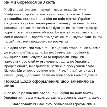
Як ми боремося за якість
У цій справі головне — сумлінність виконавців. Ми у
Vladpromo розробили власну систему перевірки. Наша
розклейка оголошень, афіш по всіх містах України
базується на роботі перевірених команд у регіонах. Кожен
розклейник знає: фотозвіт має бути чітким, із прив'язкою до
адреси чи впізнаваного об'єкта. Це виключає варіанти, коли
пачки оголошень просто викидаються. Ми цінуємо ваші кошти
та свій час, тому працюємо на результат.
Ще один важливий момент — юридична сторона. Ми знаємо,
де можна клеїти, а де ні. Це позбавляє вас проблем із
муніципальними службами та штрафами. Вирішивши
замовити розклейку оголошень, афіш по Україні
у
професіоналів, ви отримуєте безпечне просування свого
бізнесу. Ми використовуємо якісний клей, який витримує і
спеку, і дощ, щоб ваша реклама трималася якомога довше.
Поради щодо оформлення: щоб зачепило за
живе
Щоб ваша
розклейка оголошень, афіш по всіх містах
України
принесла максимум дзвінків, зверніть увагу на макет.
Заголовок:
Він має бути величезним і зрозумілим з