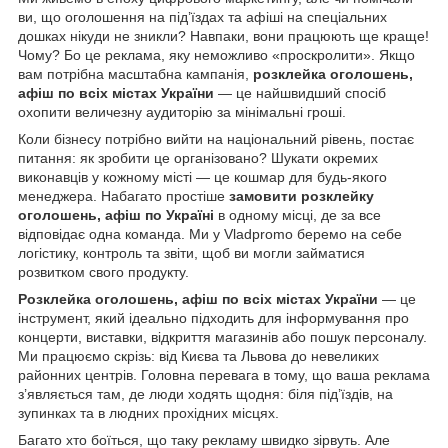
ви, що оголошення на під’їздах та афіші на спеціальних
дошках нікуди не зникли? Навпаки, вони працюють ще краще!
Чому? Бо це реклама, яку неможливо «проскролити». Якщо
вам потрібна масштабна кампанія,
р
оз
клейка оголошень,
афіш по всіх містах України
— це найшвидший спосіб
охопити величезну аудиторію за мінімальні гроші.
Коли бізнесу потрібно вийти на національний рівень, постає
питання: як зробити це організовано? Шукати окремих
виконавців у кожному місті — це кошмар для будь-якого
менеджера. Набагато простіше
замовити розклейку
оголошень, афіш по Україні
в одному місці, де за все
відповідає одна команда. Ми у Vladpromo беремо на себе
логістику, контроль та звіти, щоб ви могли займатися
розвитком свого продукту.
Розклейка оголошень, афіш по всіх містах України
— це
інструмент, який ідеально підходить для інформування про
концерти, виставки, відкриття магазинів або пошук персоналу.
Ми працюємо скрізь: від Києва та Львова до невеликих
районних центрів. Головна перевага в тому, що ваша реклама
з’являється там, де люди ходять щодня: біля під’їздів, на
зупинках та в людних прохідних місцях.
Багато хто боїться, що таку рекламу швидко зірвуть. Але