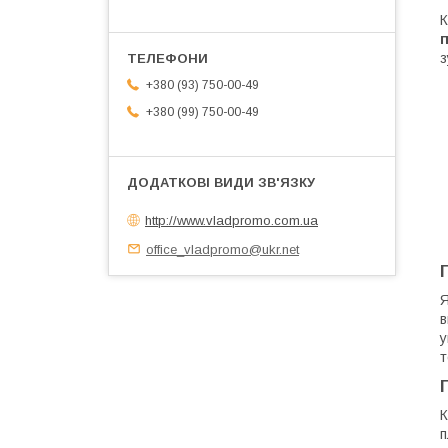
К
п
з
+380 (93) 750-00-49
+380 (99) 750-00-49
http://www.vladpromo.com.ua
office_vladpromo@ukr.net
Я
в
у
т
К
п