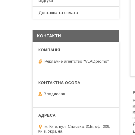
Відгуки
Доставка та оплата
КОНТАКТИ
Рекламне агентство "VLADpromo"
Р
Владислав
У
м
м
в
Д
м. Київ, вул. Спаська, 31Б, оф. 009,
Київ, Україна