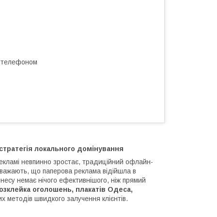
а телефоном
 стратегія локального домінування
 рекламі невпинно зростає, традиційний офлайн-
вважають, що паперова реклама відійшла в
знесу немає нічого ефективнішого, ніж прямий
озклейка оголошень, плакатів Одеса,
 методів швидкого залучення клієнтів.