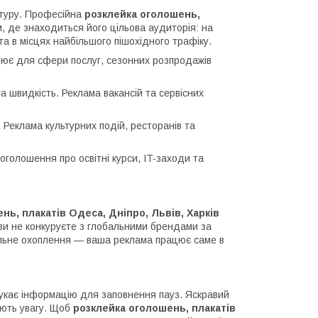
ктуру. Професійна
р
оз
клейка оголошень,
, де знаходиться його цільова аудиторія: на
та в місцях найбільшого пішохідного трафіку.
ацює для сфери послуг, сезонних розпродажів
а швидкість. Реклама вакансій та сервісних
Реклама культурних подій, ресторанів та
оголошення про освітні курси, IT-заходи та
нь, плакатів Одеса, Дніпро, Львів, Харків
ви не конкуруєте з глобальними брендами за
окальне охоплення — ваша реклама працює саме в
 шукає інформацію для заповнення пауз. Яскравий
ють увагу. Щоб
р
оз
клейка оголошень, плакатів