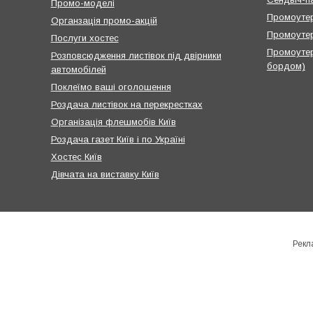
Промо-моделі
Промоутер
Органзація промо-акцій
Промоутер
Послуги хостес
Промоутер
Розповсюдження листівок під двірники
бордом)
автомобілей
Поклеїмо ваші оголошення
Роздача листівок на перекрестках
Організація флешмобів Київ
Роздача газет Київ і по Україні
Хостес Київ
Дівчата на виставку Київ