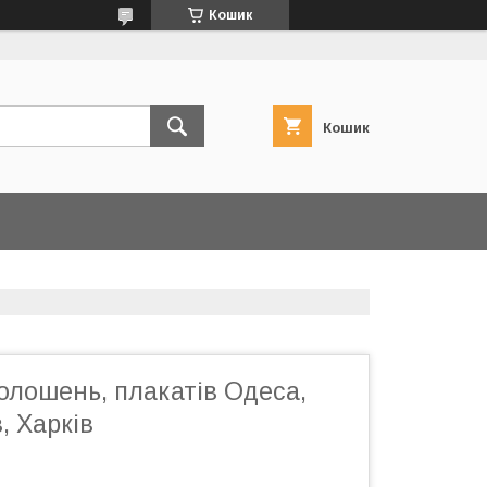
Кошик
Кошик
олошень, плакатів Одеса,
, Харків