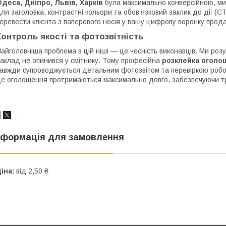
деса, Дніпро, Львів, Харків
була максимально конверсійною, м
ля заголовка, контрастні кольори та обов’язковий заклик до дії (
еревести клієнта з паперового носія у вашу цифрову воронку прода
Контроль якості та фотозвітність
айголовніша проблема в цій ніші — це чесність виконавців. Ми розу
аклад не опинився у смітнику. Тому професійна
розклейка оголош
авжди супроводжується детальним фотозвітом та перевіркою робот
е оголошення протримаються максимально довго, забезпечуючи т
нформація для замовлення
іна:
від 2,50 ₴