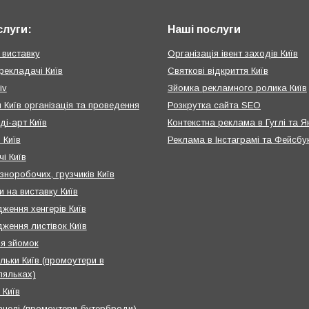
слуги:
Наші послуги
 виставку
Організація івент заходів Київ
рекладачі Київ
Святкові відкриття Київ
iv
Зйомка рекламного ролика Київ
 Київ організація та проведення
Розкрутка сайта SEO
ді-арт Київ
Контекстна реклама в Гуглі та Я
 Київ
Реклама в Інстаграмі та Фейсбу
і Київ
зноробочих, грузчиків Київ
и на виставку Київ
ження хенгерів Київ
ження листівок Київ
я зйомок
льки Київ (промоутери в
ляльках)
 Київ
анелі (промоутери-бутерброди)