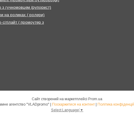
 з гучномовцем (рупорист)
и на роликах ( ролери)
-сітілайт ( промоутер з
Сайт створений на маркетплейсі
Prom.ua
Рекламне агентство "VLADpromo" |
Поскаржитися на контент
|
Політика конфіденцій
Select Language
▼