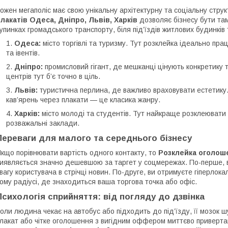
ожен мегаполіс має свою унікальну архітектурну та соціальну стру
лакатів Одеса, Дніпро, Львів, Харків
дозволяє бізнесу бути там
упинках громадського транспорту, біля під’їздів житлових будинків 
Одеса:
місто торгівлі та туризму. Тут розклейка ідеально пр
та івентів.
Дніпро:
промисловий гігант, де мешканці цінують конкретику т
центрів тут б’є точно в ціль.
Львів:
туристична перлина, де важливо враховувати естетику. 
кав’ярень через плакати — це класика жанру.
Харків:
місто молоді та студентів. Тут найкраще розклеювати 
розважальні заклади.
Переваги для малого та середнього бізнесу
кщо порівнювати вартість одного контакту, то
Розклейка оголоше
иявляється значно дешевшою за таргет у соцмережах. По-перше, 
вагу користувача в стрічці новин. По-друге, ви отримуєте гіперл
ому радіусі, де знаходиться ваша торгова точка або офіс.
Психологія сприйняття: від погляду до дзвінка
оли людина чекає на автобус або підходить до під’їзду, її мозок
лакат або чітке оголошення з вигідним оффером миттєво приверта