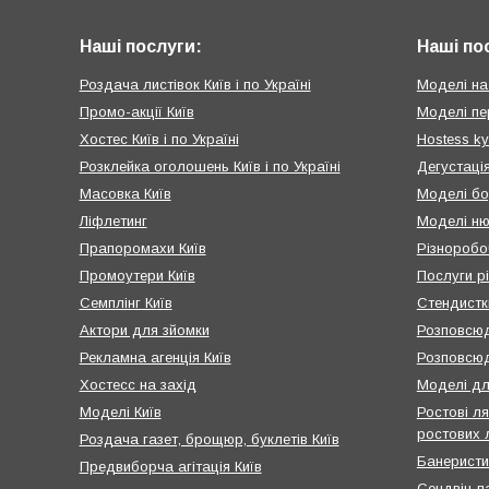
Наші послуги:
Наші по
Роздача листівок Київ і по Україні
Моделі на
Промо-акції Київ
Моделі пе
Хостес Київ і по Україні
Hostess ky
Розклейка оголошень Київ і по Україні
Дегустація
Масовка Київ
Моделі бо
Ліфлетинг
Моделі ню
Прапоромахи Київ
Різноробоч
Промоутери Київ
Послуги рі
Семплінг Київ
Стендистк
Актори для зйомки
Розповсюд
Рекламна агенція Київ
Розповсюд
Хостесс на захід
Моделі дл
Моделі Київ
Ростові ля
ростових 
Роздача газет, брощюр, буклетів Київ
Банеристи
Предвиборча агітація Київ
Сендвіч-п