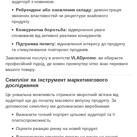
аудиторії з новинкою.
Ребрендинг або оновлення складу:
демонстрація
змінених властивостей чи рецептури знайомого
продукту.
Конкурентна боротьба:
відвернення уваги
споживачів від активної реклами конкурентів.
Підтримка попиту:
відновлення інтересу до продукту
та стимулювання повторних продажів.
Замовляючи послугу в агентстві
VLADpromo
, ви обираєте
професійний підхід, де кожен промоутер чітко знає переваги
вашого товару.
Семплінг як інструмент маркетингового
дослідження
Це унікальна можливість отримати зворотний зв'язок від
аудиторії ще до початку масового випуску продукту. За
допомогою семплінгу ми допомагаємо виробникам:
Визначити точний портрет цільової аудиторії та її
платоспроможність.
Оцінити реакцію ринку на новий продукт.
Відкоригувати стратегію виходу на ринок на основі