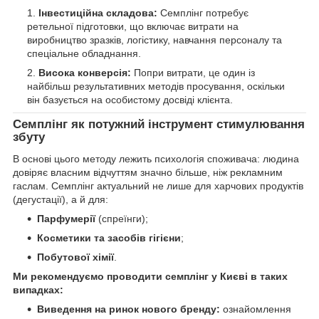
Інвестиційна складова:
Семплінг потребує
ретельної підготовки, що включає витрати на
виробництво зразків, логістику, навчання персоналу та
спеціальне обладнання.
Висока конверсія:
Попри витрати, це один із
найбільш результативних методів просування, оскільки
він базується на особистому досвіді клієнта.
Семплінг як потужний інструмент стимулювання
збуту
В основі цього методу лежить психологія споживача: людина
довіряє власним відчуттям значно більше, ніж рекламним
гаслам. Семплінг актуальний не лише для харчових продуктів
(дегустації), а й для:
Парфумерії
(спреїнги);
Косметики та засобів гігієни
;
Побутової хімії
.
Ми рекомендуємо проводити семплінг у Києві в таких
випадках:
Виведення на ринок нового бренду:
ознайомлення