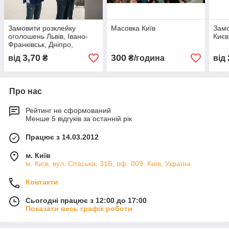
Замовити розклейку
Масовка Київ
Замо
оголошень Львів, Івано-
Києв
Франківськ, Дніпро,
Одеса, Харьків, Київ
3,70
300
від
₴
₴/година
від
Про нас
Рейтинг не сформований
Менше 5 відгуків за останній рік
Працює з 14.03.2012
м. Київ
м. Київ, вул. Спаська, 31Б, оф. 009, Київ, Україна
Контакти
Сьогодні працює з 12:00 до 17:00
Показати весь графік роботи