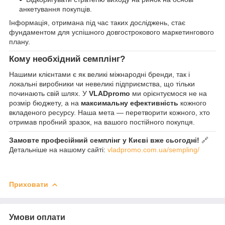
анкетування покупців.
Інформація, отримана під час таких досліджень, стає
фундаментом для успішного довгострокового маркетингового
плану.
Кому необхідний семплінг?
Нашими клієнтами є як великі міжнародні бренди, так і
локальні виробники чи невеликі підприємства, що тільки
починають свій шлях. У
VLADpromo
ми орієнтуємося не на
розмір бюджету, а на
максимальну ефективність
кожного
вкладеного ресурсу. Наша мета — перетворити кожного, хто
отримав пробний зразок, на вашого постійного покупця.
Замовте професійний семплінг у Києві вже сьогодні!
🔗
Детальніше на нашому сайті:
vladpromo.com.ua/sempling/
Приховати
Умови оплати