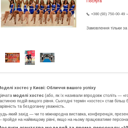
Послуга
+380 (93) 750-00-49
Замовлення тільки з
оделі хостес у Києві: Обличчя вашого успіху
івчата
моделі хостес
(або, як їх називали впродовж століть — «
астиною подій вищого рівня. Сьогодні термін «хостес» став більш б
арівність та бездоганну уважність.
удь-який захід — чи то міжнародна виставка, конференція, презен
 пройде на найвищому рівні, якщо на ньому працюватиме персона
Послуги агентства моделей та промо-персоналу «