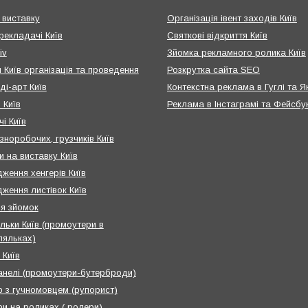
 виставку
Організація івент заходів Київ
рекладачі Київ
Святкові відкриття Київ
iv
Зйомка рекламного ролика Київ
 Київ організація та проведення
Розкрутка сайта SEO
ді-арт Київ
Контекстна реклама в Гуглі та Я
 Київ
Реклама в Інстаграмі та Фейсбу
і Київ
зноробочих, грузчиків Київ
и на виставку Київ
ження хенгерів Київ
ження листівок Київ
я зйомок
льки Київ (промоутери в
ляльках)
 Київ
анелі (промоутери-бутерброди)
 з гучномовцем (рупорист)
и на роликах ( ролери)