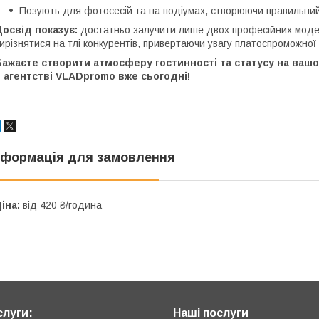
Позують для фотосесій та на подіумах, створюючи правильни
освід показує:
достатньо залучити лише двох професійних модел
ирізнятися на тлі конкурентів, привертаючи увагу платоспроможної 
Бажаєте створити атмосферу гостинності та статусу на ваш
 агентстві VLADpromo вже сьогодні!
нформація для замовлення
іна:
від 420 ₴/година
слуги:
Наші послуги