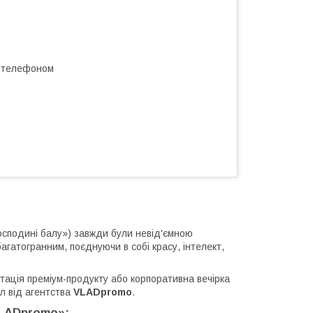
а телефоном
господині балу») завжди були невід'ємною
агатогранним, поєднуючи в собі красу, інтелект,
тація преміум-продукту або корпоративна вечірка
л від агентства
VLADpromo
.
VLADpromo»: