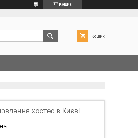
Кошик
Кошик
овлення хостес в Києві
ина