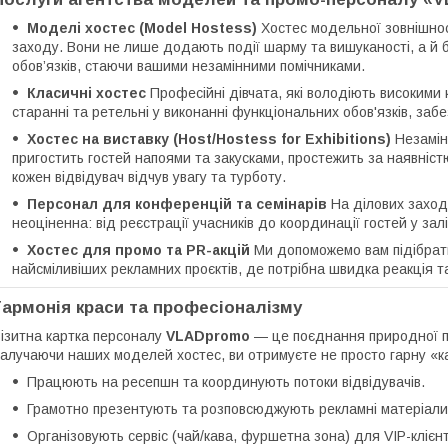
Моделі хостес (Model Hostess)
Хостес модельної зовнішно
заходу. Вони не лише додають події шарму та вишуканості, а й б
обов’язків, стаючи вашими незамінними помічниками.
Класичні хостес
Професійні дівчата, які володіють високими
старанні та ретельні у виконанні функціональних обов'язків, заб
Хостес на виставку (Host/Hostess for Exhibitions)
Незамін
пригостить гостей напоями та закусками, простежить за наявніст
кожен відвідувач відчув увагу та турботу.
Персонал для конференцій та семінарів
На ділових заход
неоціненна: від реєстрації учасників до координації гостей у залі
Хостес для промо та PR-акцій
Ми допоможемо вам підібрат
найсміливіших рекламних проєктів, де потрібна швидка реакція та
Гармонія краси та професіоналізму
ізитна картка персоналу
VLADpromo
— це поєднання природної пр
алучаючи наших моделей хостес, ви отримуєте не просто гарну «кар
Працюють на ресепшн та координують потоки відвідувачів.
Грамотно презентують та розповсюджують рекламні матеріали
Організовують сервіс (чай/кава, фуршетна зона) для VIP-клієнт