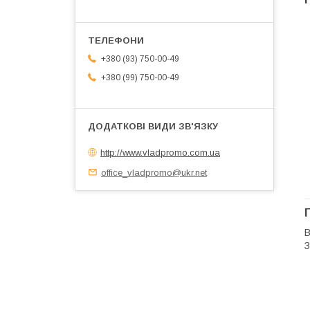
+380 (93) 750-00-49
+380 (99) 750-00-49
http://www.vladpromo.com.ua
office_vladpromo@ukr.net
В
З