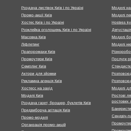
Роздача листівок Київ і по Україні
Моделі на
Промо-акції Київ
Моделі пе
Хостес Київ і по Україні
Hostess ky
Розклейка оголошень Київ і по Україні
Дегустація
Масовка Київ
Моделі бо
Ліфлетинг
Моделі ню
Прапоромахи Київ
Різноробоч
Промоутери Київ
Послуги рі
Семплінг Київ
Стендистк
Актори для зйомки
Розповсюд
Рекламна агенція Київ
Розповсюд
Хостесс на захід
Моделі дл
Моделі Київ
Ростові ля
ростових 
Роздача газет, брощюр, буклетів Київ
Банеристи
Предвиборча агітація Київ
Сендвіч-п
Промо-моделі
Промоутер
Органзація промо-акцій
Промоутер