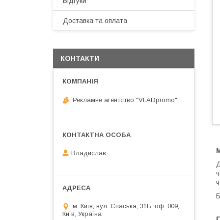
Відгуки
Доставка та оплата
КОНТАКТИ
Рекламне агентство "VLADpromo"
М
Владислав
Д
ч
ч
Б
—
м. Київ, вул. Спаська, 31Б, оф. 009,
Київ, Україна