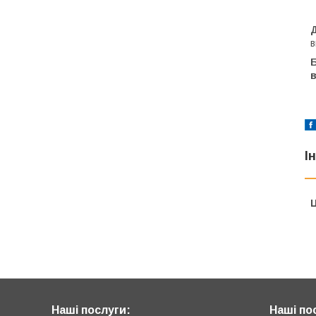
Д
в
в
І
Ц
Наші послуги:
Наші по