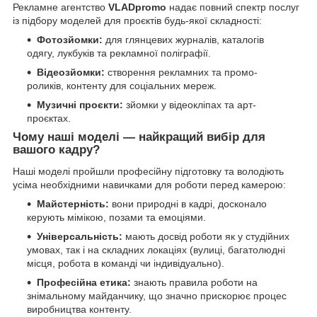
Рекламне агентство
VLADpromo
надає повний спектр послуг
із підбору моделей для проєктів будь-якої складності:
Фотозйомки:
для глянцевих журналів, каталогів
одягу, лукбуків та рекламної поліграфії.
Відеозйомки:
створення рекламних та промо-
роликів, контенту для соціальних мереж.
Музичні проєкти:
зйомки у відеокліпах та арт-
проєктах.
Чому наші моделі — найкращий вибір для
вашого кадру?
Наші моделі пройшли професійну підготовку та володіють
усіма необхідними навичками для роботи перед камерою:
Майстерність:
вони природні в кадрі, досконало
керують мімікою, позами та емоціями.
Універсальність:
мають досвід роботи як у студійних
умовах, так і на складних локаціях (вулиці, багатолюдні
місця, робота в команді чи індивідуально).
Професійна етика:
знають правила роботи на
знімальному майданчику, що значно прискорює процес
виробництва контенту.