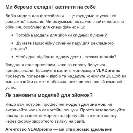
Ми беремо складні кастинги на себе
Вибір моделі для фотозйомки — це фундамент успішної
рекламної кампанії. Ми розуміємо, як важко знайти ідеальне
обличчя, особливо для специфічних ніш:
Потрібна модель для зйомки спідньої білизни?
Шукаєте гармонійну сімейну пару для рекламного
ролика?
Необхідно підібрати одразу десять схожих типажів?
Завдання стає простішим, коли за справу беруться
професіонали. Досвідчені кастинг-менеджери
VLADpromo
проведуть попередній відбір та нададуть консультації, щоб ви
змогли знайти саме те обличчя, яке принесе вашій компанії
успіх.
Як замовити моделей для зйомок?
Якщо вам потрібні професійні
моделі для зйомок
, не
витрачайте час на самостійні пошуки. Просто зателефонуйте
нам за вказаним номером телефону або залиште заявку
через форму зворотного зв'язку на сайті.
Агентство VLADpromo — ми створюємо ідеальний