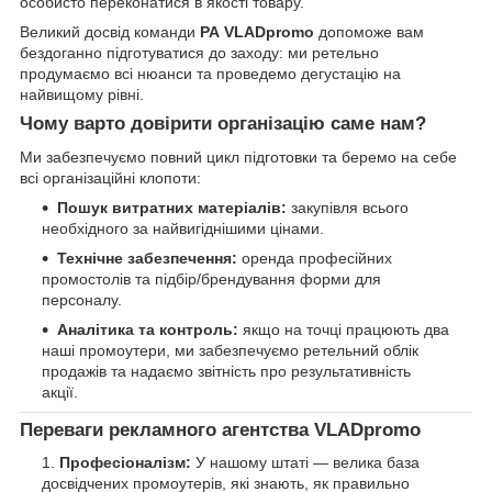
особисто переконатися в якості товару.
Великий досвід команди
РА VLADpromo
допоможе вам
бездоганно підготуватися до заходу: ми ретельно
продумаємо всі нюанси та проведемо дегустацію на
найвищому рівні.
Чому варто довірити організацію саме нам?
Ми забезпечуємо повний цикл підготовки та беремо на себе
всі організаційні клопоти:
Пошук витратних матеріалів:
закупівля всього
необхідного за найвигіднішими цінами.
Технічне забезпечення:
оренда професійних
промостолів та підбір/брендування форми для
персоналу.
Аналітика та контроль:
якщо на точці працюють два
наші промоутери, ми забезпечуємо ретельний облік
продажів та надаємо звітність про результативність
акції.
Переваги рекламного агентства VLADpromo
Професіоналізм:
У нашому штаті — велика база
досвідчених промоутерів, які знають, як правильно